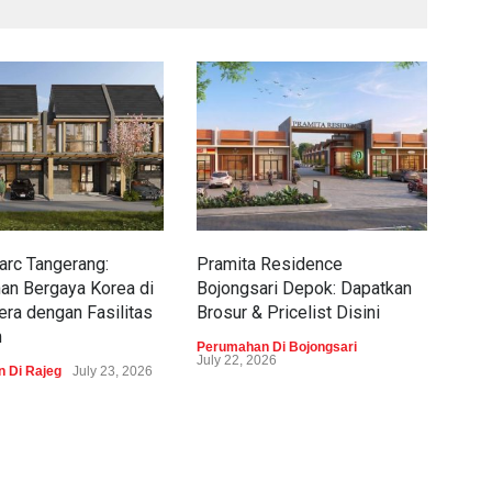
rc Tangerang:
Pramita Residence
Sew
an Bergaya Korea di
Bojongsari Depok: Dapatkan
Dap
era dengan Fasilitas
Brosur & Pricelist Disini
Pric
m
Perumahan Di Bojongsari
Peru
July 22, 2026
 Di Rajeg
July 23, 2026