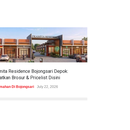
mita Residence Bojongsari Depok:
Sewu Lake House
tkan Brosur & Pricelist Disini
& Pricelistnya Di
mahan Di Bojongsari
July 22, 2026
Perumahan di Ciren