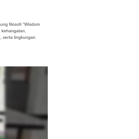
ng filosofi “Wisdom
h kehangatan,
 serta lingkungan