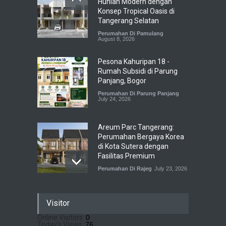
Hunian Modern dengan
Konsep Tropical Oasis di
Tangerang Selatan
Perumahan Di Pamulang
August 8, 2026
Pesona Kahuripan 18 -
Rumah Subsidi di Parung
Panjang, Bogor
Perumahan Di Parung Panjang
July 24, 2026
Areum Parc Tangerang:
Perumahan Bergaya Korea
di Kota Sutera dengan
Fasilitas Premium
Perumahan Di Rajeg
July 23, 2026
Pramita Residence
Visitor
Bojongsari Depok: Dapatkan
Brosur & Pricelist Disini
Online Visitors:
0
Today's Views:
76
Perumahan Di Bojongsari