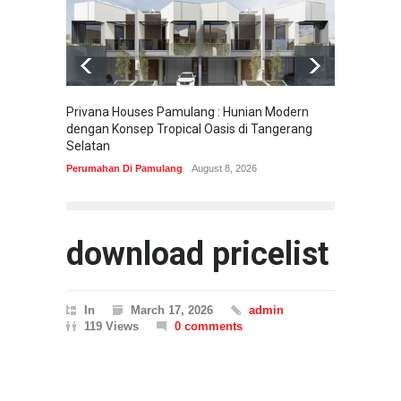
Privana Houses Pamulang : Hunian Modern
Pesona
dengan Konsep Tropical Oasis di Tangerang
Parung
Selatan
Perumah
Perumahan Di Pamulang
August 8, 2026
download pricelist
In
March 17, 2026
admin
119 Views
0 comments