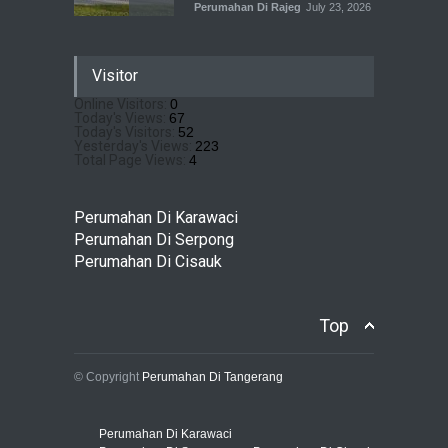
Perumahan Di Rajeg
July 23, 2026
Pramita Residence
Visitor
Bojongsari Depok: Dapatkan
Brosur & Pricelist Disini
Online Visitors:
0
Today's Views:
67
Perumahan Di Bojongsari
July 22, 2026
Today's Visitors:
52
Yesterday's Views:
223
Total Page Views:
4
Sewu Lake House Cirendeu :
Dapatkan Brosur &
Perumahan Di Karawaci
Pricelistnya Disini Ya!
Perumahan Di Serpong
Perumahan di Cirendeu
Perumahan Di Cisauk
July 3, 2026
Top
© Copyright
Perumahan Di Tangerang
Perumahan Di Karawaci