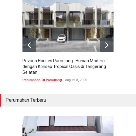
Privana Houses Pamulang : Hunian Modern
Pesona
dengan Konsep Tropical Oasis di Tangerang
Parung
Selatan
Perumah
Perumahan Di Pamulang
August 8, 2026
Perumahan Terbaru