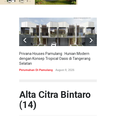
Privana Houses Pamulang : Hunian Modern
Pesona
dengan Konsep Tropical Oasis di Tangerang
Parung
Selatan
Perumah
Perumahan Di Pamulang
August 8, 2026
Alta Citra Bintaro
(14)