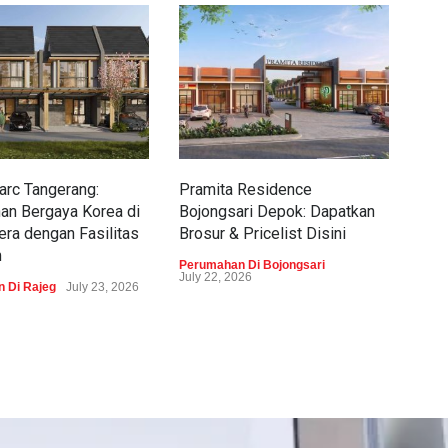
rc Tangerang:
Pramita Residence
Sew
an Bergaya Korea di
Bojongsari Depok: Dapatkan
Dap
era dengan Fasilitas
Brosur & Pricelist Disini
Pric
m
Perumahan Di Bojongsari
Peru
July 22, 2026
 Di Rajeg
July 23, 2026