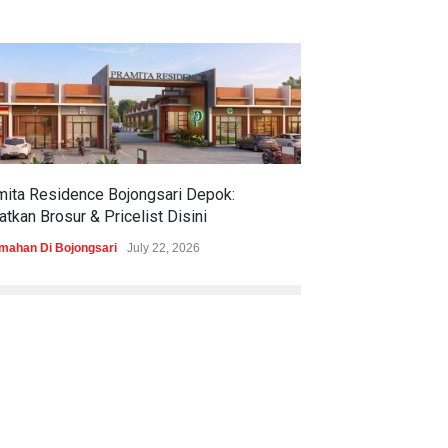
mita Residence Bojongsari Depok:
Sewu Lake House
tkan Brosur & Pricelist Disini
& Pricelistnya Di
mahan Di Bojongsari
July 22, 2026
Perumahan di Ciren