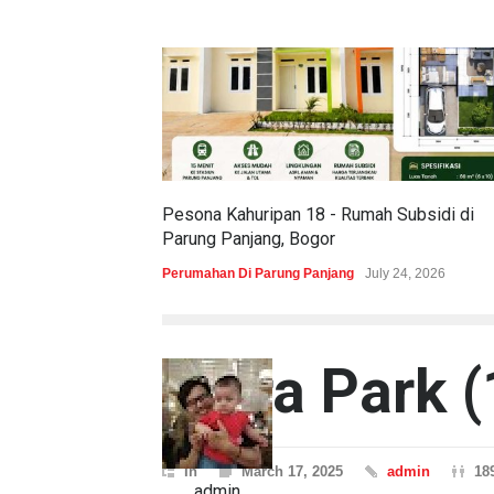
Pesona Kahuripan 18 - Rumah Subsidi di
Parung Panjang, Bogor
Perumahan Di Parung Panjang
July 24, 2026
Alera Park (
In
March 17, 2025
admin
18
admin