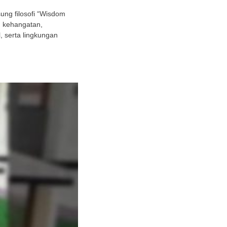
ng filosofi “Wisdom
h kehangatan,
 serta lingkungan