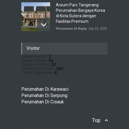
Areum Parc Tangerang:
Perumahan Bergaya Korea
di Kota Sutera dengan
Fasilitas Premium
Perumahan Di Rajeg
July 23, 2026
Pramita Residence
Visitor
Bojongsari Depok: Dapatkan
Brosur & Pricelist Disini
Online Visitors:
2
Today's Views:
64
Perumahan Di Bojongsari
July 22, 2026
Today's Visitors:
53
Yesterday's Views:
264
Total Page Views:
8
Sewu Lake House Cirendeu :
Dapatkan Brosur &
Perumahan Di Karawaci
Pricelistnya Disini Ya!
Perumahan Di Serpong
Perumahan di Cirendeu
Perumahan Di Cisauk
July 3, 2026
Top