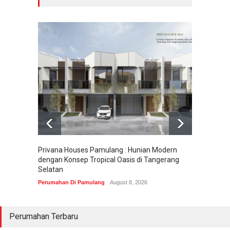
Privana Houses Pamulang : Hunian Modern
Pesona
dengan Konsep Tropical Oasis di Tangerang
Parung
Selatan
Perumah
Perumahan Di Pamulang
August 8, 2026
Perumahan Terbaru