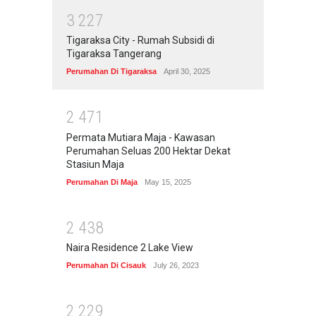
3
2
2
7
Tigaraksa City - Rumah Subsidi di
Tigaraksa Tangerang
Perumahan Di Tigaraksa
April 30, 2025
2
4
7
1
Permata Mutiara Maja - Kawasan
Perumahan Seluas 200 Hektar Dekat
Stasiun Maja
Perumahan Di Maja
May 15, 2025
2
4
3
8
Naira Residence 2 Lake View
Perumahan Di Cisauk
July 26, 2023
2
2
2
9