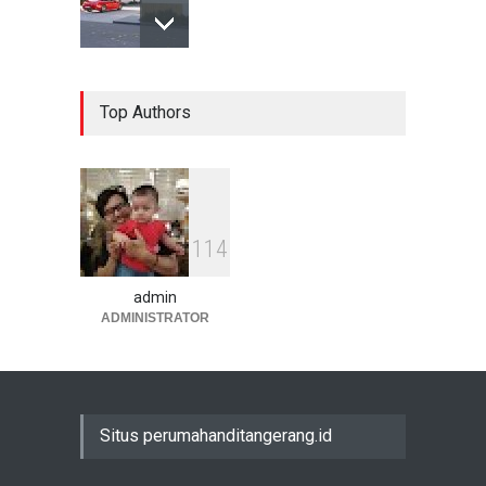
Top Authors
1
1
4
admin
ADMINISTRATOR
Situs perumahanditangerang.id