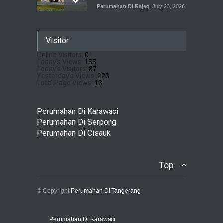
Perumahan Di Rajeg
July 23, 2026
Pramita Residence
Visitor
Bojongsari Depok: Dapatkan
Brosur & Pricelist Disini
Online Visitors:
0
Today's Views:
155
Perumahan Di Bojongsari
July 22, 2026
Today's Visitors:
87
Yesterday's Views:
223
Total Page Views:
13
Sewu Lake House Cirendeu :
Dapatkan Brosur &
Perumahan Di Karawaci
Pricelistnya Disini Ya!
Perumahan Di Serpong
Perumahan di Cirendeu
Perumahan Di Cisauk
July 3, 2026
Top
© Copyright
Perumahan Di Tangerang
Perumahan Di Karawaci