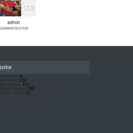
1
1
3
admin
ADMINISTRATOR
isitor
ne Visitors:
0
y's Views:
210
y's Visitors:
111
erday's Views:
269
l Page Views:
12