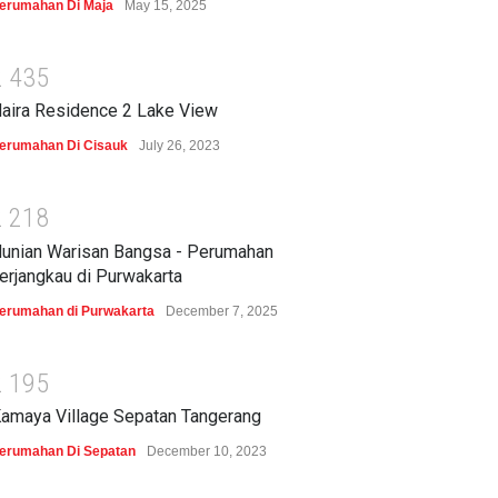
erumahan Di Maja
May 15, 2025
2
4
3
5
aira Residence 2 Lake View
erumahan Di Cisauk
July 26, 2023
2
2
1
8
unian Warisan Bangsa - Perumahan
erjangkau di Purwakarta
erumahan di Purwakarta
December 7, 2025
2
1
9
5
amaya Village Sepatan Tangerang
erumahan Di Sepatan
December 10, 2023