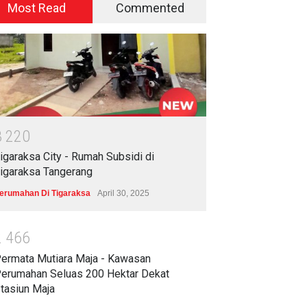
Most Read
Commented
3
2
2
0
igaraksa City - Rumah Subsidi di
igaraksa Tangerang
erumahan Di Tigaraksa
April 30, 2025
2
4
6
6
ermata Mutiara Maja - Kawasan
erumahan Seluas 200 Hektar Dekat
tasiun Maja