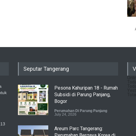
Seputar Tangerang
V
Onli
Toda
a
Toda
Pesona Kahuripan 18 - Rumah
Yest
ntuk
Subsidi di Parung Panjang,
Tota
Bogor
Perumahan Di Parung Panjang
July 24, 2026
513
Areum Parc Tangerang:
Perumahan Bergaya Korea di