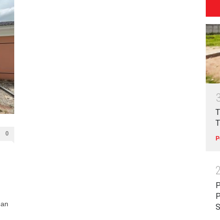
T
T
0
P
P
P
han
S