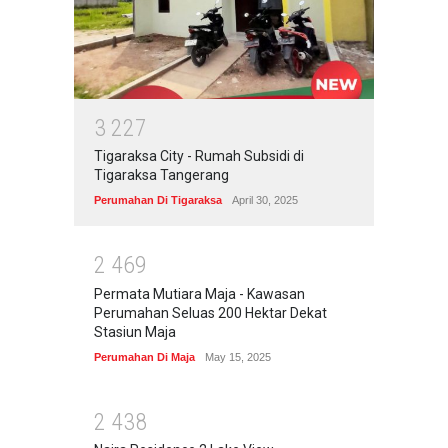
3
2
2
7
Tigaraksa City - Rumah Subsidi di
Tigaraksa Tangerang
Perumahan Di Tigaraksa
April 30, 2025
2
4
6
9
Permata Mutiara Maja - Kawasan
Perumahan Seluas 200 Hektar Dekat
Stasiun Maja
Perumahan Di Maja
May 15, 2025
2
4
3
8