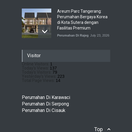
Areum Parc Tangerang:
Perumahan Bergaya Korea
di Kota Sutera dengan
Fasilitas Premium
Perumahan Di Rajeg
July 23, 2026
Pramita Residence
Visitor
Bojongsari Depok: Dapatkan
Brosur & Pricelist Disini
Online Visitors:
1
Today's Views:
137
Perumahan Di Bojongsari
July 22, 2026
Today's Visitors:
79
Yesterday's Views:
223
Total Page Views:
14
Sewu Lake House Cirendeu :
Dapatkan Brosur &
Perumahan Di Karawaci
Pricelistnya Disini Ya!
Perumahan Di Serpong
Perumahan di Cirendeu
Perumahan Di Cisauk
July 3, 2026
Top