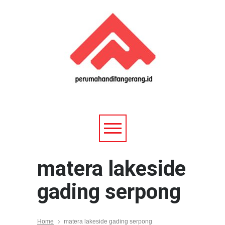
matera lakeside
gading serpong
Home
matera lakeside gading serpong