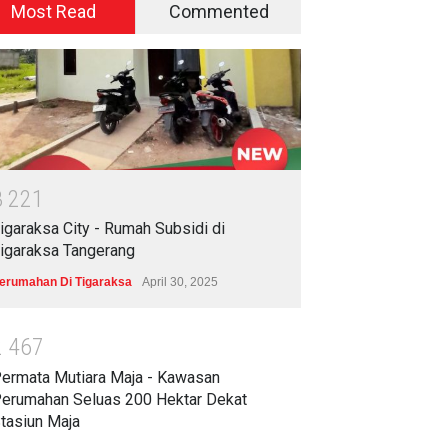
Most Read
Commented
3
2
2
1
igaraksa City - Rumah Subsidi di
igaraksa Tangerang
erumahan Di Tigaraksa
April 30, 2025
2
4
6
7
ermata Mutiara Maja - Kawasan
erumahan Seluas 200 Hektar Dekat
tasiun Maja