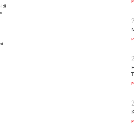
P
 di
an
.
N
P
at
H
T
P
K
P