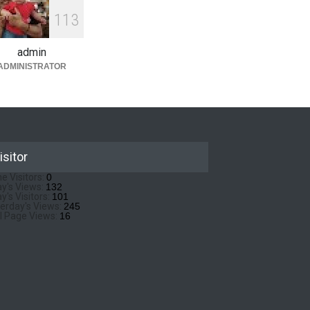
1
1
3
admin
ADMINISTRATOR
isitor
ne Visitors:
0
y's Views:
132
y's Visitors:
101
erday's Views:
245
l Page Views:
16