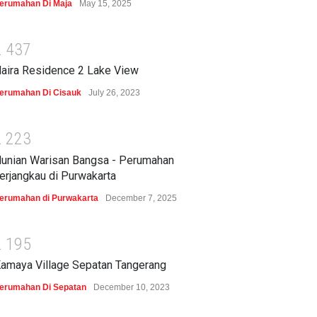
erumahan Di Maja
May 15, 2025
2
4
3
7
aira Residence 2 Lake View
erumahan Di Cisauk
July 26, 2023
2
2
2
3
unian Warisan Bangsa - Perumahan
erjangkau di Purwakarta
erumahan di Purwakarta
December 7, 2025
2
1
9
5
amaya Village Sepatan Tangerang
erumahan Di Sepatan
December 10, 2023