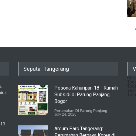
Seputar Tangerang
V
Onli
Toda
a
Toda
Pesona Kahuripan 18 - Rumah
Yest
ntuk
Subsidi di Parung Panjang,
Tota
Bogor
Perumahan Di Parung Panjang
July 24, 2026
513
Areum Parc Tangerang:
Perumahan Bergaya Korea di