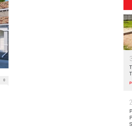
T
T
0
P
P
P
S