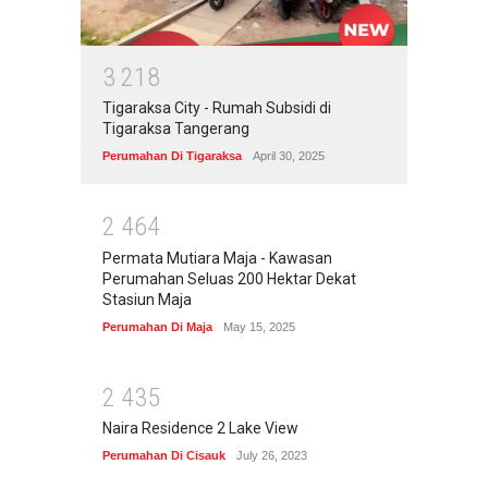
3
2
1
8
Tigaraksa City - Rumah Subsidi di
Tigaraksa Tangerang
Perumahan Di Tigaraksa
April 30, 2025
2
4
6
4
Permata Mutiara Maja - Kawasan
Perumahan Seluas 200 Hektar Dekat
Stasiun Maja
Perumahan Di Maja
May 15, 2025
2
4
3
5
Naira Residence 2 Lake View
Perumahan Di Cisauk
July 26, 2023