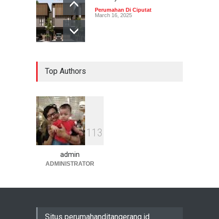
Perumahan Di Ciputat
March 16, 2025
Top Authors
1
1
3
admin
ADMINISTRATOR
Situs perumahanditangerang.id