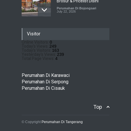
Brosur & Pricelist Disini
Perumahan Di Bojongsari
July 22, 2026
Sewu Lake House Cirendeu :
Visitor
Dapatkan Brosur &
Pricelistnya Disini Ya!
Online Visitors:
0
Today's Views:
249
Perumahan di Cirendeu
July 3, 2026
Today's Visitors:
163
Yesterday's Views:
239
Total Page Views:
4
Matera Lakeside : Hunian
Super Mewah dengan
Perumahan Di Karawaci
Nuansa Resort di Gading
Perumahan Di Serpong
Serpong
Perumahan Di Cisauk
Perumahan Di Serpong
May 4, 2026
Top
© Copyright
Perumahan Di Tangerang