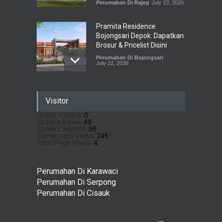
Perumahan Di Rajeg
July 23, 2026
Pramita Residence
Bojongsari Depok: Dapatkan
Brosur & Pricelist Disini
Perumahan Di Bojongsari
July 22, 2026
Sewu Lake House Cirendeu :
Visitor
Dapatkan Brosur &
Pricelistnya Disini Ya!
Online Visitors:
0
Today's Views:
49
Perumahan di Cirendeu
July 3, 2026
Today's Visitors:
38
Yesterday's Views:
245
Total Page Views:
4
Matera Lakeside : Hunian
Super Mewah dengan
Perumahan Di Karawaci
Nuansa Resort di Gading
Perumahan Di Serpong
Serpong
Perumahan Di Cisauk
Perumahan Di Serpong
May 4, 2026