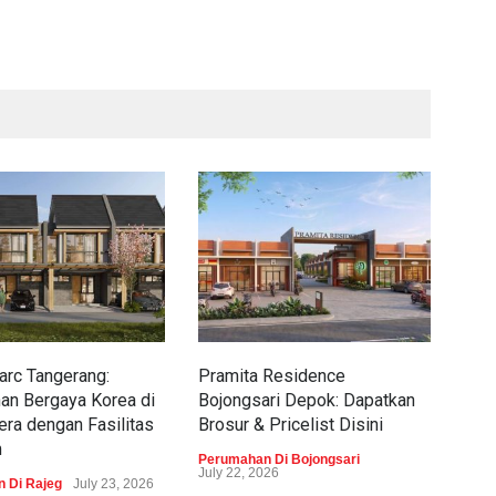
rc Tangerang:
Pramita Residence
Sew
an Bergaya Korea di
Bojongsari Depok: Dapatkan
Dap
era dengan Fasilitas
Brosur & Pricelist Disini
Pric
m
Perumahan Di Bojongsari
Peru
July 22, 2026
 Di Rajeg
July 23, 2026