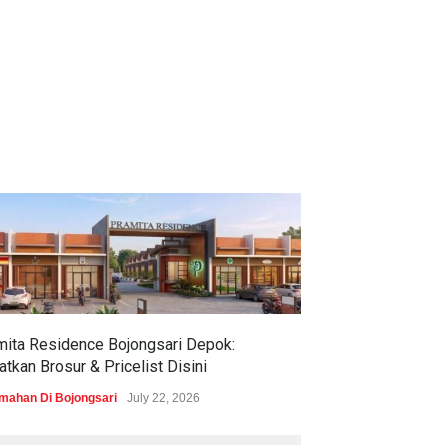
mita Residence Bojongsari Depok:
Sewu Lake House
tkan Brosur & Pricelist Disini
& Pricelistnya Di
mahan Di Bojongsari
July 22, 2026
Perumahan di Ciren