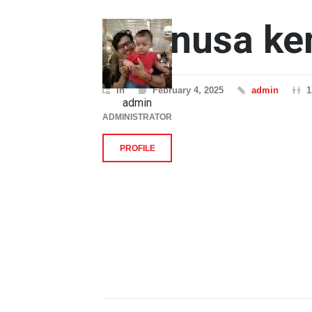
purinusa k
In
February 4, 2025
admin
1
admin
ADMINISTRATOR
PROFILE